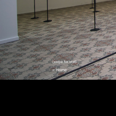
(swipe for text)
< Home